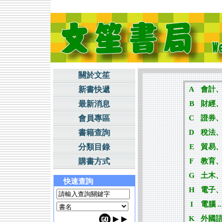
關於文笙
新書快遞
A
會計、統
最新消息
B
財經、貨
會員專區
C
證券、土
書籍查詢
D
稅法、
分類目錄
E
貿易、經
購書方式
F
教育、心
G
土木、
快速查詢
H
電子、
I
電腦 ...
K
外國語言