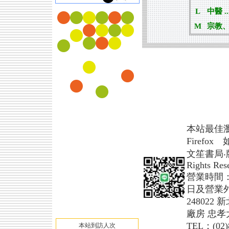
L
中醫 ...
M
宗教、武
本站最佳瀏覽模式 
Firefo
文笙書局‧版權所
Rights Res
營業時間
日及營業
24802
廠房 忠孝
TEL：(02)
本站到訪人次