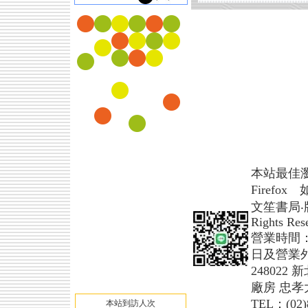
本站最佳瀏覽模式 
Firefo
文笙書局‧版權所
Rights Res
營業時間
日及營業
24802
廠房 忠孝
TEL：(02)
本站到訪人次