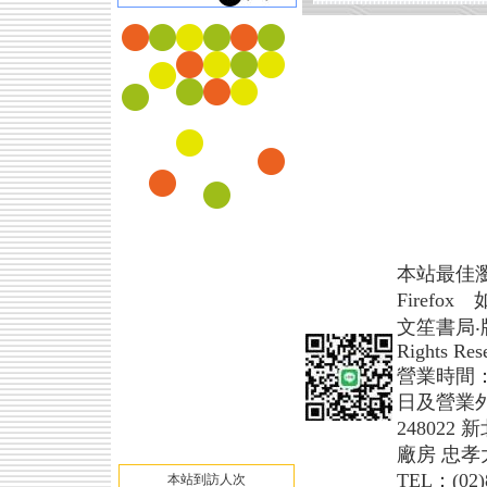
本站最佳瀏覽模式 
Firefo
文笙書局‧版權所
Rights Res
營業時間
日及營業
24802
廠房 忠孝
TEL：(02)
本站到訪人次