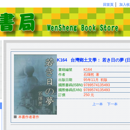
｜
回首頁
加入收
K164 台灣鄉土文學： 若き日の夢 (
書籍編號
K164
作者
石煇然 著
出版日期
95年11月 初版
國際書碼(ISBN)
9789574135493
國際條碼(EAN)
9789574135493
訂價
250 元
上一本
下一本
本書作者著作