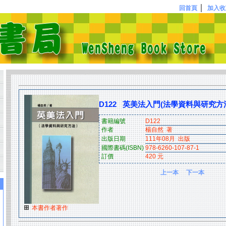
｜
回首頁
加入收
D122 英美法入門(法學資料與研究方
書籍編號
D122
作者
楊自然 著
出版日期
111年08月 出版
國際書碼(ISBN)
978-6260-107-87-1
訂價
420 元
上一本
下一本
本書作者著作