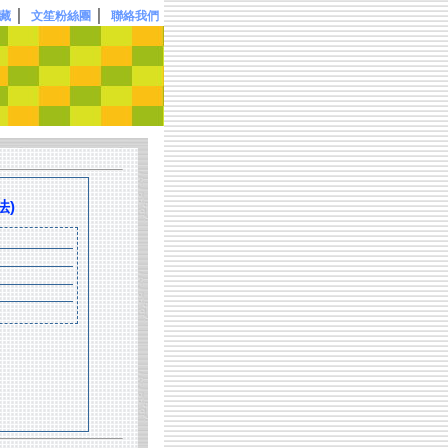
｜
｜
藏
文笙粉絲團
聯絡我們
法)