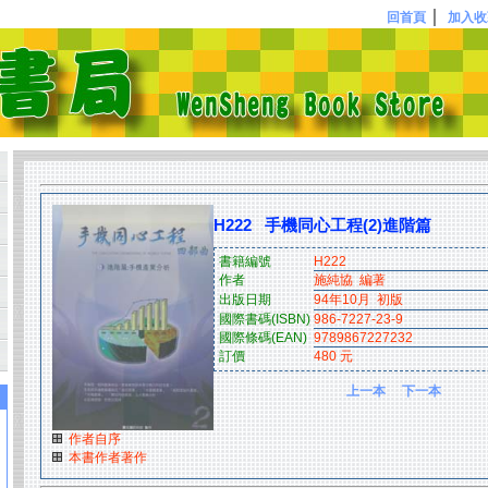
｜
回首頁
加入收
H222 手機同心工程(2)進階篇
書籍編號
H222
作者
施純協 編著
出版日期
94年10月 初版
國際書碼(ISBN)
986-7227-23-9
國際條碼(EAN)
9789867227232
訂價
480 元
上一本
下一本
作者自序
本書作者著作