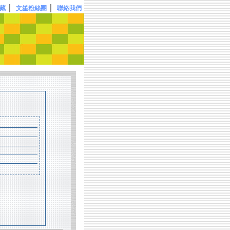
｜
｜
藏
文笙粉絲團
聯絡我們