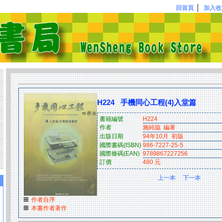
｜
回首頁
加入收
H224 手機同心工程(4)入堂篇
書籍編號
H224
作者
施純協 編著
出版日期
94年10月 初版
國際書碼(ISBN)
986-7227-25-5
國際條碼(EAN)
9789867227256
訂價
480 元
上一本
下一本
作者自序
本書作者著作