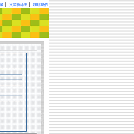
｜
｜
藏
文笙粉絲團
聯絡我們